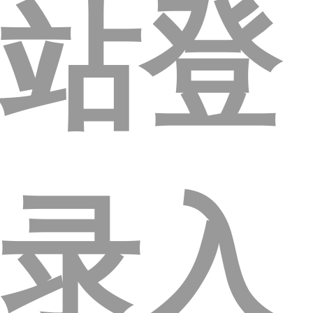
站登
录入