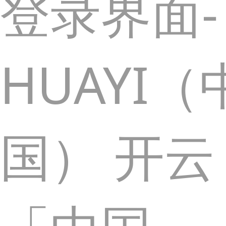
登录界面-
HUAYI（
国）
开云