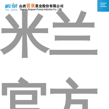
米兰
官方