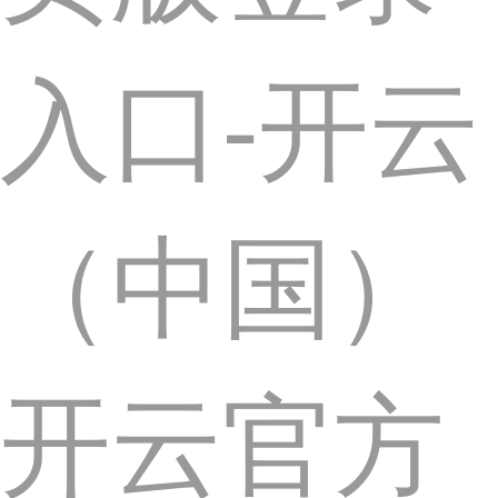
入口-开云
（中国）
开云官方