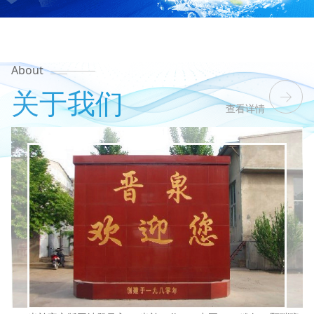
About
关于我们
查看详情