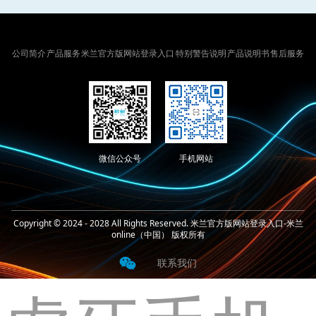
公司简介
产品服务
米兰官方版网站登录入口
特别警告说明
产品说明书
售后服务
微信公众号
手机网站
Copyright © 2024 - 2028 All Rights Reserved. 米兰官方版网站登录入口-米兰
online（中国） 版权所有
联系我们