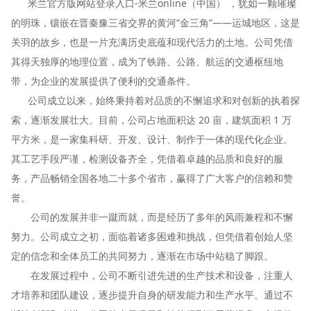
米兰官方版网站登录入口-米兰online（中国） ，犹如一颗璀璨
的明珠，镶嵌在晋秦豫三省交界的黄河“金三角”——运城地区，这是
关羽的故乡，也是一片充满历史底蕴和现代活力的土地。公司凭借
其得天独厚的地理位置，成为了铁路、公路、航运的交通枢纽地
带，为企业的发展提供了便利的交通条件。
公司成立以来，始终秉持着对品质的不懈追求和对创新的执着探
索，逐渐发展壮大。目前，公司占地面积达 20 亩，建筑面积 1 万
平方米，是一家集科研、开发、设计、制作于一体的现代化企业。
其工艺手段严谨，检测设备齐全，凭借着卓越的品质和良好的服
务，产品畅销全国各地二十多个省市，赢得了广大客户的信赖和赞
誉。
公司的发展并非一蹴而就，而是经历了多年的风雨兼程和不懈
努力。公司成立之初，面临着诸多困难和挑战，但凭借着创始人坚
定的信念和全体员工的共同努力，逐渐在市场中站稳了脚跟。
在发展过程中，公司不断引进先进的生产技术和设备，注重人
才培养和团队建设，逐步提升自身的研发能力和生产水平。通过不