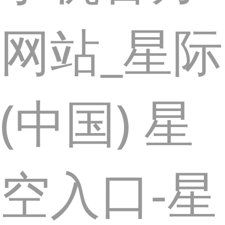
网站_星际
(中国)
星
空入口-星