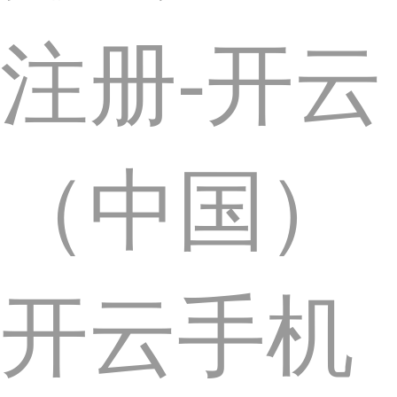
注册-开云
（中国）
开云手机